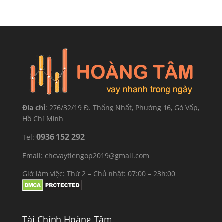
Địa chỉ
: 276/32/19 Đ. Thống Nhất, Phường 16, Gò Vấp,
Hồ Chí Minh
0936 152 292
Tel:
Email: chovaytiengop2019@gmail.com
Giờ làm việc: Thứ 2 – Chủ nhật: 07:00 – 23h:00
Tài Chính Hoàng Tâm