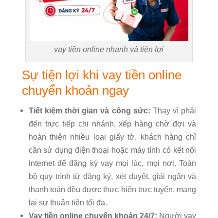
vay tiền online nhanh và tiện lợi
Sự tiện lợi khi vay tiền online
chuyển khoản ngay
Tiết kiệm thời gian và công sức:
Thay vì phải
đến trực tiếp chi nhánh, xếp hàng chờ đợi và
hoàn thiện nhiều loại giấy tờ, khách hàng chỉ
cần sử dụng điện thoại hoặc máy tính có kết nối
internet để đăng ký vay mọi lúc, mọi nơi. Toàn
bộ quy trình từ đăng ký, xét duyệt, giải ngân và
thanh toán đều được thực hiện trực tuyến, mang
lại sự thuận tiện tối đa.
Vay tiền online chuyển khoản 24/7:
Người vay