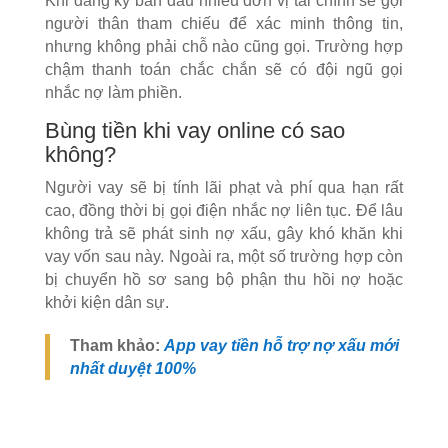
Khi đăng ký ban đầu nhiều đơn vị tài chính sẽ gọi
người thân tham chiếu để xác minh thông tin,
nhưng không phải chỗ nào cũng gọi. Trường hợp
chậm thanh toán chắc chắn sẽ có đội ngũ gọi
nhắc nợ làm phiền.
Bùng tiền khi vay online có sao
không?
Người vay sẽ bị tính lãi phạt và phí qua hạn rất
cao, đồng thời bị gọi điện nhắc nợ liên tục.
Để lâu
không trả sẽ phát sinh nợ xấu, gây khó khăn khi
vay vốn sau này. Ngoài ra, một số trường hợp còn
bị chuyển hồ sơ sang bộ phận thu hồi nợ hoặc
khởi kiện dân sự.
Tham khảo:
App vay tiền hỗ trợ nợ xấu mới
nhất duyệt 100%