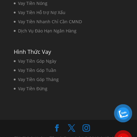
Vay Tiền Nóng
Vay Tiền Hỗ trợ Nợ Xấu
Vay Tiền Nhanh Chỉ Cần CMND
Dịch Vụ Đáo Hạn Ngân Hàng
Hình Thức Vay
Vay Tiền Góp Ngày
Vay Tiền Góp Tuần
Vay Tiền Góp Tháng
Vay Tiền Đứng