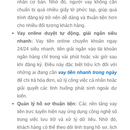
nhân cơ bản. Nhờ đó, người vay không cần
chuẩn bị quá nhiều giấy tờ phức tạp, giúp quá
trình đăng ký trở nên dễ dàng và thuận tiện hơn
cho nhiều đối tượng khách hàng.
Vay online duyệt tự động, giải ngân siêu
nhanh:
Vay tiền online chuyển khoản ngay
24/24 siêu nhanh, tiền giải ngân vào tài khoản
ngân hàng chỉ trong vài phút hoặc vài giờ sau
khi đăng ký. Điều này đặc biệt hữu ích đối với
những ai đang cần
vay tiền nhanh trong ngày
để chi trả hóa đơn, xử lý công việc cá nhân hoặc
giải quyết các tình huống phát sinh ngoài dự
kiến.
Quản lý hồ sơ thuận tiện:
Các nền tảng vay
tiền trực tuyến hiện nay ứng dụng công nghệ số
trong việc lưu trữ và xử lý dữ liệu. Nhờ đó,
khách hàng có thể theo dõi tình trạng hồ sơ, lịch