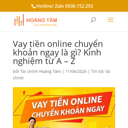
Hotline/ Zalo 0936.152.292
Vay tiền online chuyển
khoản ngay là gì? Kinh
nghiệm từ A – Z
bởi
Tài chính Hoàng Tâm
|
11/06/2026
|
Tin tức tài
chính