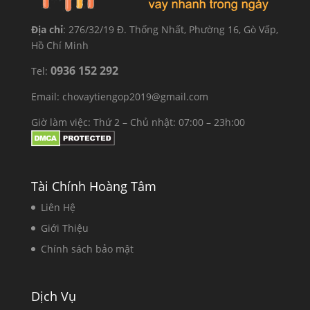
Địa chỉ
: 276/32/19 Đ. Thống Nhất, Phường 16, Gò Vấp,
Hồ Chí Minh
0936 152 292
Tel:
Email: chovaytiengop2019@gmail.com
Giờ làm việc: Thứ 2 – Chủ nhật: 07:00 – 23h:00
Tài Chính Hoàng Tâm
Liên Hệ
Giới Thiệu
Chính sách bảo mật
Dịch Vụ