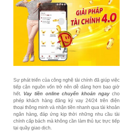
Sự phát triển của công nghệ tài chính đã giúp việc
tiếp cận nguồn vốn trở nên dễ dàng hơn bao giờ
hết.
Vay tiền online chuyển khoản ngay
cho
phép khách hàng đăng ký vay 24/24 trên điện
thoại thông minh và nhận tiền nhanh qua tài khoản
ngân hàng, đáp ứng kịp thời những nhu cầu tài
chính cấp bách mà không cần làm thủ tục trực tiếp
tại quầy giao dịch.