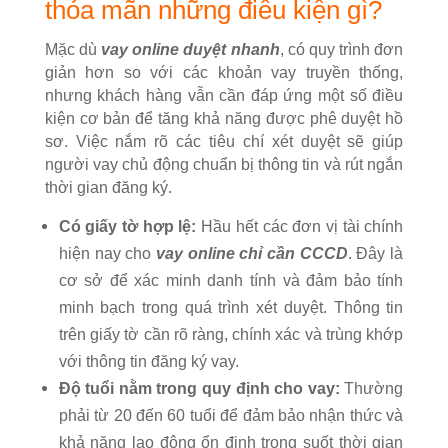
thỏa mãn những điều kiện gì?
Mặc dù
vay online duyệt nhanh
, có quy trình đơn
giản hơn so với các khoản vay truyền thống,
nhưng khách hàng vẫn cần đáp ứng một số điều
kiện cơ bản để tăng khả năng được phê duyệt hồ
sơ. Việc nắm rõ các tiêu chí xét duyệt sẽ giúp
người vay chủ động chuẩn bị thông tin và rút ngắn
thời gian đăng ký.
Có giấy tờ hợp lệ:
Hầu hết các đơn vị tài chính
hiện nay cho
vay online chỉ cần CCCD
. Đây là
cơ sở để xác minh danh tính và đảm bảo tính
minh bạch trong quá trình xét duyệt. Thông tin
trên giấy tờ cần rõ ràng, chính xác và trùng khớp
với thông tin đăng ký vay.
Độ tuổi nằm trong quy định cho vay:
Thường
phải từ 20 đến 60 tuổi để đảm bảo nhận thức và
khả năng lao động ổn định trong suốt thời gian