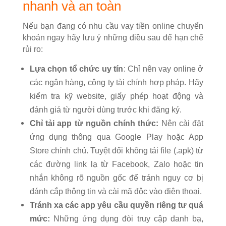
nhanh và an toàn
Nếu bạn đang có nhu cầu vay tiền online chuyển
khoản ngay hãy lưu ý những điều sau để hạn chế
rủi ro:
Lựa chọn tổ chức uy tín
: Chỉ nên vay online ở
các ngân hàng, công ty tài chính hợp pháp. Hãy
kiểm tra kỹ website, giấy phép hoạt động và
đánh giá từ người dùng trước khi đăng ký.
Chỉ tải app từ nguồn chính thức:
Nên cài đặt
ứng dụng thông qua Google Play hoặc App
Store chính chủ. Tuyệt đối không tải file (.apk) từ
các đường link lạ từ Facebook, Zalo hoặc tin
nhắn không rõ nguồn gốc để tránh nguy cơ bị
đánh cắp thông tin và cài mã độc vào điện thoại.
Tránh xa các app yêu cầu quyền riêng tư quá
mức:
Những ứng dụng đòi truy cập danh bạ,