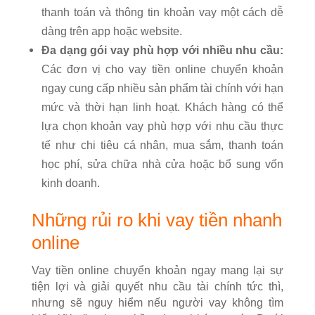
thanh toán và thông tin khoản vay một cách dễ
dàng trên app hoặc website.
Đa dạng gói vay phù hợp với nhiều nhu cầu:
Các đơn vị cho vay tiền online chuyển khoản
ngay cung cấp nhiều sản phẩm tài chính với hạn
mức và thời hạn linh hoạt. Khách hàng có thể
lựa chọn khoản vay phù hợp với nhu cầu thực
tế như chi tiêu cá nhân, mua sắm, thanh toán
học phí, sửa chữa nhà cửa hoặc bổ sung vốn
kinh doanh.
Những rủi ro khi vay tiền nhanh
online
Vay tiền online chuyển khoản ngay mang lại sự
tiện lợi và giải quyết nhu cầu tài chính tức thì,
nhưng sẽ nguy hiểm nếu người vay không tìm