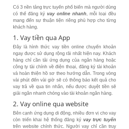
Có 3 nền tảng trực tuyến phổ biến mà người dùng
có thể đăng ký
vay online nhanh
, mỗi loại đều
mang đến sự thuận tiện riêng phù hợp cho từng
khách hàng.
1. Vay tiền qua App
Đây là hình thức vay tiền online chuyển khoản
ngay được sử dụng rộng rãi nhất hiện nay. Khách
hàng chỉ cần tải ứng dụng của ngân hàng hoặc
công ty tài chính về điện thoại, đăng ký tài khoản
và hoàn thiện hồ sơ theo hướng dẫn. Trong vòng
vài phút đến vài giờ sẽ có thông báo kết quả cho
vay trả về qua tin nhắn, nếu được duyệt tiền sẽ
giải ngân nhanh chóng vào tài khoản ngân hàng.
2. Vay online qua website
Bên cạnh ứng dụng di động, nhiều đơn vị cho vay
còn triển khai hệ thống đăng ký
vay trực tuyến
trên website chính thức. Người vay chỉ cần truy