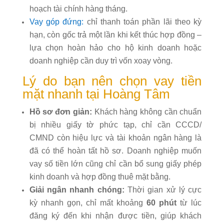
hoạch tài chính hàng tháng.
Vay góp đứng:
chỉ thanh toán phần lãi theo kỳ
hạn, còn gốc trả một lần khi kết thúc hợp đồng –
lựa chọn hoàn hảo cho hộ kinh doanh hoặc
doanh nghiệp cần duy trì vốn xoay vòng.
Lý do bạn nên chọn vay tiền
mặt nhanh tại Hoàng Tâm
Hồ sơ đơn giản:
Khách hàng không cần chuẩn
bị nhiều giấy tờ phức tạp, chỉ cần CCCD/
CMND còn hiệu lực và tài khoản ngân hàng là
đã có thể hoàn tất hồ sơ. Doanh nghiệp muốn
vay số tiền lớn cũng chỉ cần bổ sung giấy phép
kinh doanh và hợp đồng thuê mặt bằng.
Giải ngân nhanh chóng:
Thời gian xử lý cực
kỳ nhanh gọn, chỉ mất khoảng
60 phút
từ lúc
đăng ký đến khi nhận được tiền, giúp khách