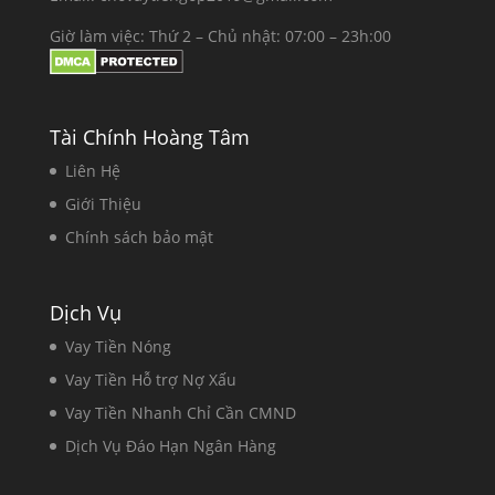
Giờ làm việc: Thứ 2 – Chủ nhật: 07:00 – 23h:00
Tài Chính Hoàng Tâm
Liên Hệ
Giới Thiệu
Chính sách bảo mật
Dịch Vụ
Vay Tiền Nóng
Vay Tiền Hỗ trợ Nợ Xấu
Vay Tiền Nhanh Chỉ Cần CMND
Dịch Vụ Đáo Hạn Ngân Hàng