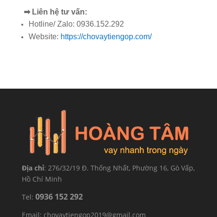
➡ Liên hệ tư vấn:
Hotline/ Zalo: 0936.152.292
Website:
https://chovaytiengop.com/
Địa chỉ
: 276/32/19 Đ. Thống Nhất, Phường 16, Gò Vấp,
Hồ Chí Minh
0936 152 292
Tel:
Email: chovaytiengop2019@gmail.com