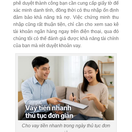
phê duyệt thành công bạn cần cung cấp giấy tờ để
xác minh danh tính, đồng thời có thu nhập ổn định
đảm bảo khả năng trả nợ. Việc chứng minh thu
nhập cũng rất thuận tiện, chỉ cần cho xem sao kê
tài khoản ngân hàng ngay trên điện thoại, qua đó
chúng tôi có thể đánh giá được khả năng tài chính
của bạn mà xét duyệt khoản vay.
Cho vay tiền nhanh trong ngày thủ tục đơn