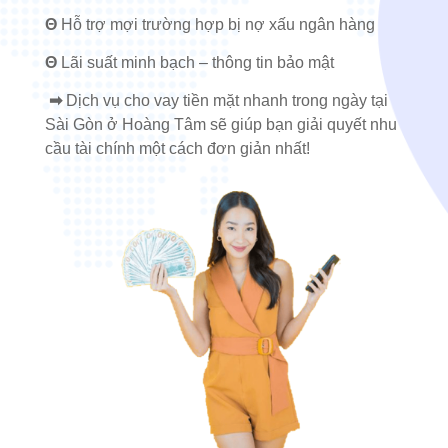
Θ
Hỗ trợ mợi trường hợp bị nợ xấu ngân hàng
Θ
Lãi suất minh bạch – thông tin bảo mật
➡
Dịch vụ cho vay tiền mặt nhanh trong ngày tại
Sài Gòn ở Hoàng Tâm sẽ giúp bạn giải quyết nhu
cầu tài chính một cách đơn giản nhất!