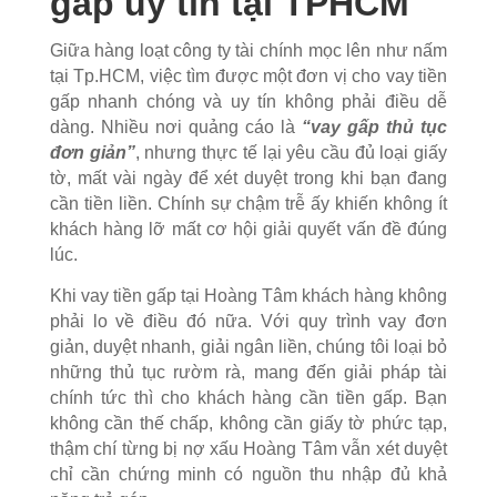
gấp uy tín tại TPHCM
Giữa hàng loạt công ty tài chính mọc lên như nấm
tại Tp.HCM, việc tìm được một đơn vị cho vay tiền
gấp nhanh chóng và uy tín không phải điều dễ
dàng. Nhiều nơi quảng cáo là
“vay gấp thủ tục
đơn giản”
, nhưng thực tế lại yêu cầu đủ loại giấy
tờ, mất vài ngày để xét duyệt trong khi bạn đang
cần tiền liền. Chính sự chậm trễ ấy khiến không ít
khách hàng lỡ mất cơ hội giải quyết vấn đề đúng
lúc.
Khi vay tiền gấp tại Hoàng Tâm khách hàng không
phải lo về điều đó nữa. Với quy trình vay đơn
giản, duyệt nhanh, giải ngân liền, chúng tôi loại bỏ
những thủ tục rườm rà, mang đến giải pháp tài
chính tức thì cho khách hàng cần tiền gấp. Bạn
không cần thế chấp, không cần giấy tờ phức tạp,
thậm chí từng bị nợ xấu Hoàng Tâm vẫn xét duyệt
chỉ cần chứng minh có nguồn thu nhập đủ khả