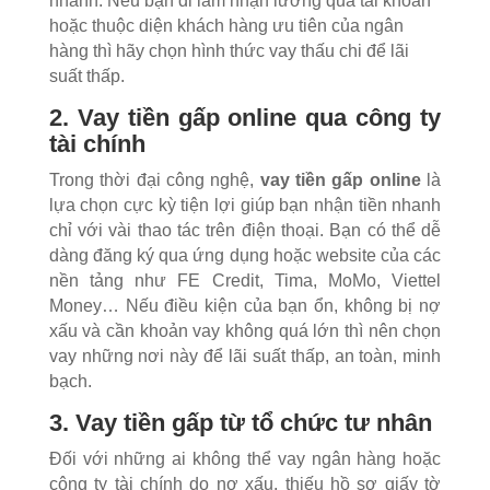
nhánh. Nếu bạn đi làm nhận lương qua tài khoản
hoặc thuộc diện khách hàng ưu tiên của ngân
hàng thì hãy chọn hình thức vay thấu chi để lãi
suất thấp.
2. Vay tiền gấp online qua công ty
tài chính
Trong thời đại công nghệ,
vay tiền gấp online
là
lựa chọn cực kỳ tiện lợi giúp bạn nhận tiền nhanh
chỉ với vài thao tác trên điện thoại. Bạn có thể dễ
dàng đăng ký qua ứng dụng hoặc website của các
nền tảng như FE Credit, Tima, MoMo, Viettel
Money…
Nếu điều kiện của bạn ổn, không bị nợ
xấu và cần khoản vay không quá lớn thì nên chọn
vay những nơi này để lãi suất thấp, an toàn, minh
bạch.
3. Vay tiền gấp từ tổ chức tư nhân
Đối với những ai không thể vay ngân hàng hoặc
công ty tài chính do nợ xấu, thiếu hồ sơ giấy tờ