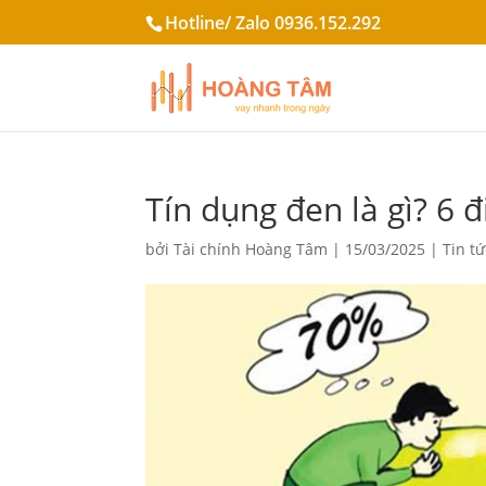
Hotline/ Zalo 0936.152.292
Tín dụng đen là gì? 6 
bởi
Tài chính Hoàng Tâm
|
15/03/2025
|
Tin tứ