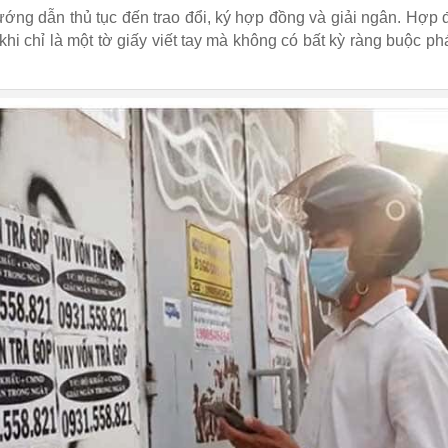
hướng dẫn thủ tục đến trao đổi, ký hợp đồng và giải ngân. Hợp
 khi chỉ là một tờ giấy viết tay mà không có bất kỳ ràng buộc ph