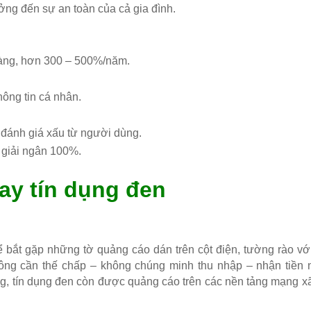
ởng đến sự an toàn của cả gia đình.
 hàng, hơn 300 – 500%/năm.
hông tin cá nhân.
 đánh giá xấu từ người dùng.
 giải ngân 100%.
ay tín dụng đen
bắt gặp những tờ quảng cáo dán trên cột điện, tường rào với
hông cần thế chấp – không chúng minh thu nhập – nhận tiền 
ng, tín dụng đen còn được quảng cáo trên các nền tảng mạng x