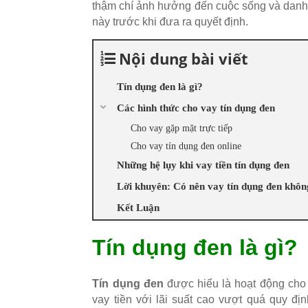
thậm chí ảnh hưởng đến cuộc sống và danh d
này trước khi đưa ra quyết định.
Nội dung bài viết
Tín dụng đen là gì?
Các hình thức cho vay tín dụng đen
Cho vay gặp mặt trực tiếp
Cho vay tín dụng đen online
Những hệ lụy khi vay tiền tín dụng đen
Lời khuyên: Có nên vay tín dụng đen khô
Kết Luận
Tín dụng đen là gì?
Tín dụng đen
được hiểu là hoạt động cho 
vay tiền với lãi suất cao vượt quá quy đ