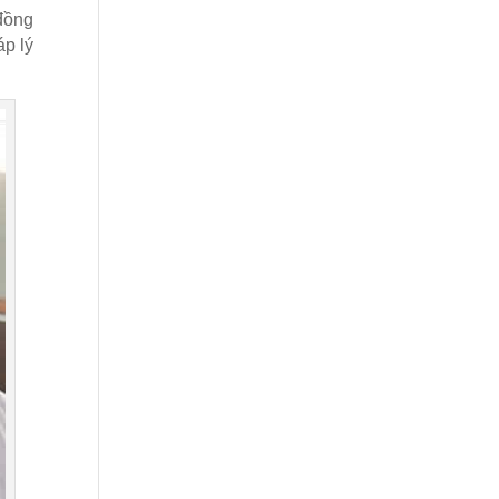
 đồng
áp lý