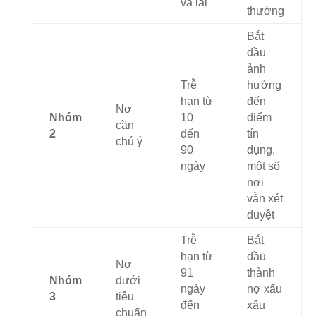
và lãi
thường
Bắt
đầu
ảnh
Trễ
hướng
hạn từ
đến
Nợ
Nhóm
10
điểm
cần
2
đến
tín
chú ý
90
dụng,
ngày
một số
nơi
vẫn xét
duyệt
Trễ
Bắt
hạn từ
đầu
Nợ
91
thành
Nhóm
dưới
ngày
nợ xấu
3
tiêu
đến
xấu
chuẩn