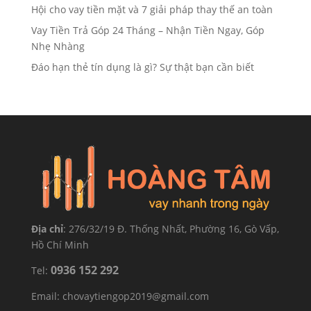
Hội cho vay tiền mặt và 7 giải pháp thay thế an toàn
Vay Tiền Trả Góp 24 Tháng – Nhận Tiền Ngay, Góp
Nhẹ Nhàng
Đáo hạn thẻ tín dụng là gì? Sự thật bạn cần biết
Địa chỉ
: 276/32/19 Đ. Thống Nhất, Phường 16, Gò Vấp,
Hồ Chí Minh
0936 152 292
Tel:
Email: chovaytiengop2019@gmail.com