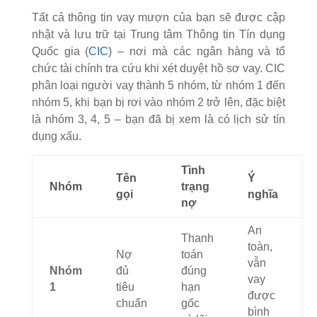
Tất cả thông tin vay mượn của bạn sẽ được cập
nhật và lưu trữ tại Trung tâm Thông tin Tín dụng
Quốc gia (
CIC
) – nơi mà các ngân hàng và tổ
chức tài chính tra cứu khi xét duyệt hồ sơ vay. CIC
phân loại người vay thành 5 nhóm, từ nhóm 1 đến
nhóm 5, khi bạn bị rơi vào nhóm 2 trở lên, đặc biệt
là nhóm 3, 4, 5 – bạn đã bị xem là có lịch sử tín
dụng xấu.
Tình
Tên
Ý
Nhóm
trạng
gọi
nghĩa
nợ
An
Thanh
toàn,
Nợ
toán
vẫn
Nhóm
đủ
đúng
vay
1
tiêu
hạn
được
chuẩn
gốc
bình