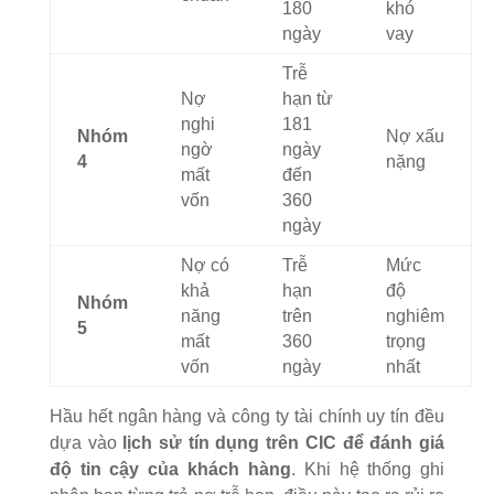
180
khó
ngày
vay
Trễ
Nợ
hạn từ
nghi
181
Nhóm
Nợ xấu
ngờ
ngày
4
nặng
mất
đến
vốn
360
ngày
Nợ có
Trễ
Mức
khả
hạn
độ
Nhóm
năng
trên
nghiêm
5
mất
360
trọng
vốn
ngày
nhất
Hầu hết ngân hàng và công ty tài chính uy tín đều
dựa vào
lịch sử tín dụng trên CIC để đánh giá
độ tin cậy của khách hàng
. Khi hệ thống ghi