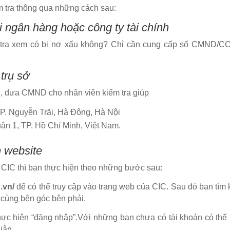
ểm tra thông qua những cách sau:
i ngân hàng hoặc công ty tài chính
m tra xem có bị nợ xấu không? Chỉ cần cung cấp số CMND/C
trụ sở
IC, đưa CMND cho nhân viên kiểm tra giúp
P. Nguyễn Trãi, Hà Đông, Hà Nội
ận 1, TP. Hồ Chí Minh, Việt Nam.
n website
a CIC thì bạn thực hiện theo những bước sau:
g.vn/
để có thể truy cập vào trang web của CIC. Sau đó bạn tìm
n cùng bên góc bên phải.
hực hiện “đăng nhập”.
Với những bạn chưa có tài khoản có thể
iản.