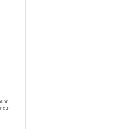
ation
hư dự