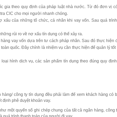
c gia theo quy định của pháp luật nhà nước. Từ đó đơn vị có
 tra CIC cho mọi người nhanh chóng.
nợ xấu của những tổ chức, cá nhân khi vay vốn. Sau quá trình
ững rủi ro về nợ xấu tín dụng có thể xảy ra.
 hàng vay vốn dựa trên tư cách pháp nhân. Sau đó thực hiện 
n toàn quốc. Đây chính là nhiệm vụ cần thực hiện để quản lý tốt
loại hình dịch vụ, các sản phẩm tín dụng theo đúng quy định
 hàng/ công ty tín dụng đều phải làm để xem khách hàng có b
t định phê duyệt khoản vay.
 như một quyển sổ ghi chép chung của tất cả ngân hàng, công t
và quá trình thanh toán của người đi vay.