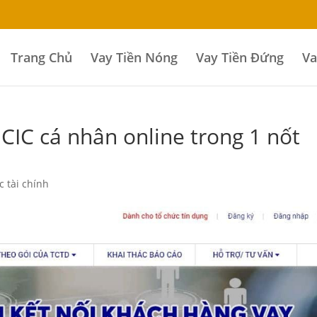
Trang Chủ
Vay Tiền Nóng
Vay Tiền Đứng
Va
u CIC cá nhân online trong 1 nốt
c tài chính