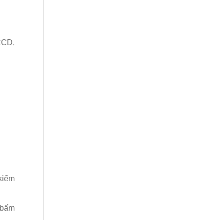
CCD,
 kiếm
 bấm