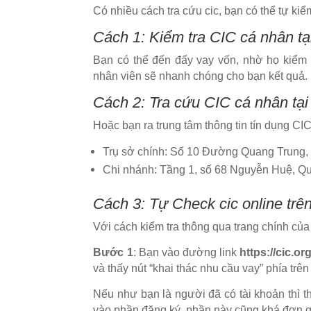
Có nhiều cách tra cứu cic, bạn có thể tự ki
Cách 1: Kiểm tra CIC cá nhân tạ
Bạn có thể đến đấy vay vốn, nhờ họ kiể
nhân viên sẽ nhanh chóng cho bạn kết quả.
Cách 2: Tra cứu CIC cá nhân tại 
Hoặc bạn ra trung tâm thông tin tín dụng C
Trụ sở chính: Số 10 Đường Quang Trung, 
Chi nhánh: Tầng 1, số 68 Nguyễn Huệ, Qu
Cách 3: Tự Check cic online trê
Với cách kiểm tra thông qua trang chính củ
Bước 1
: Bạn vào đường link
https://cic.or
và thấy nút “khai thác nhu cầu vay” phía trê
Nếu như bạn là người đã có tài khoản thì t
vào phần đăng ký, phần này cũng khá đơn g