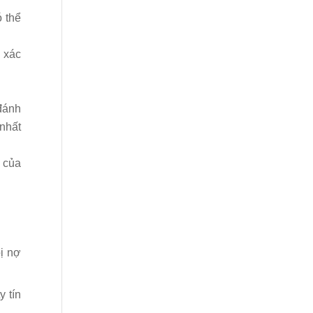
 thể
 xác
đánh
 nhất
 của
ị nợ
y tín