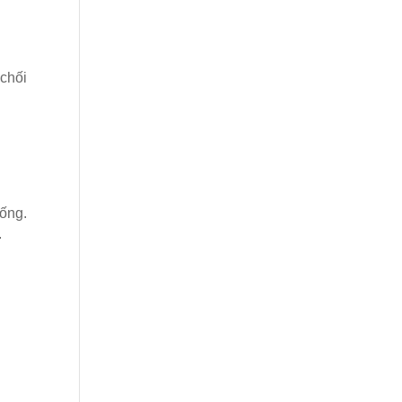
 chối
ống.
.