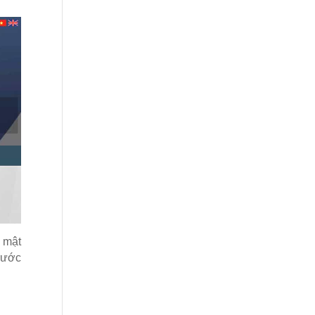
i mật
trước