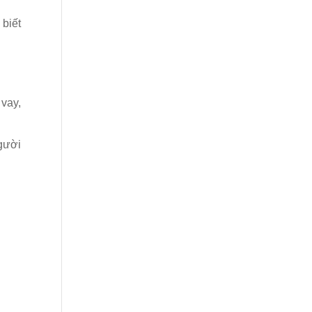
 biết
 vay,
người