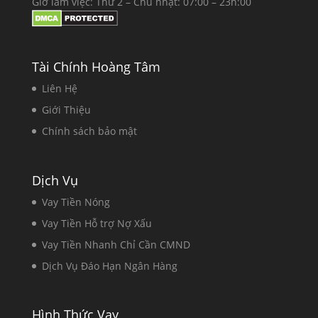
Giờ làm việc: Thứ 2 – Chủ nhật: 07:00 – 23h:00
Tài Chính Hoàng Tâm
Liên Hệ
Giới Thiệu
Chính sách bảo mật
Dịch Vụ
Vay Tiền Nóng
Vay Tiền Hỗ trợ Nợ Xấu
Vay Tiền Nhanh Chỉ Cần CMND
Dịch Vụ Đáo Hạn Ngân Hàng
Hình Thức Vay