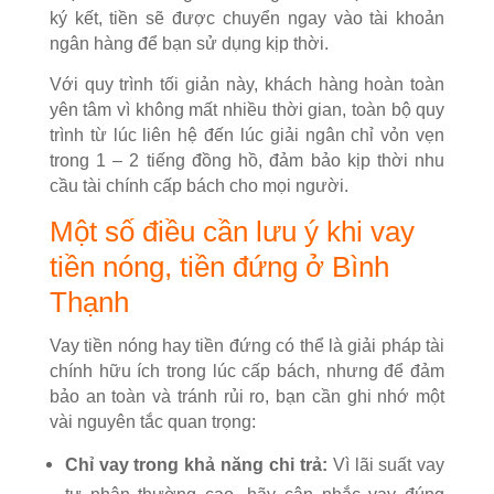
ký kết, tiền sẽ được chuyển ngay vào tài khoản
ngân hàng để bạn sử dụng kịp thời.
Với quy trình tối giản này, khách hàng hoàn toàn
yên tâm vì không mất nhiều thời gian, toàn bộ quy
trình từ lúc liên hệ đến lúc giải ngân chỉ vỏn vẹn
trong 1 – 2 tiếng đồng hồ, đảm bảo kịp thời nhu
cầu tài chính cấp bách cho mọi người.
Một số điều cần lưu ý khi vay
tiền nóng, tiền đứng ở Bình
Thạnh
Vay tiền nóng hay tiền đứng có thể là giải pháp tài
chính hữu ích trong lúc cấp bách, nhưng để đảm
bảo an toàn và tránh rủi ro, bạn cần ghi nhớ một
vài nguyên tắc quan trọng:
Chỉ vay trong khả năng chi trả:
Vì lãi suất vay