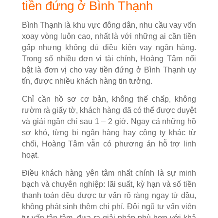
tiền đứng ở Bình Thạnh
Bình Thạnh là khu vực đông dân, nhu cầu vay vốn
xoay vòng luôn cao, nhất là với những ai cần tiền
gấp nhưng không đủ điều kiện vay ngân hàng.
Trong số nhiều đơn vị tài chính, Hoàng Tâm nổi
bật là đơn vị cho vay tiền đứng ở Bình Thạnh uy
tín, được nhiều khách hàng tin tưởng.
Chỉ cần hồ sơ cơ bản, không thế chấp, không
rườm rà giấy tờ, khách hàng đã có thể được duyệt
và giải ngân chỉ sau 1 – 2 giờ. Ngay cả những hồ
sơ khó, từng bị ngân hàng hay công ty khác từ
chối, Hoàng Tâm vẫn có phương án hỗ trợ linh
hoạt.
Điều khách hàng yên tâm nhất chính là sự minh
bạch và chuyên nghiệp: lãi suất, kỳ hạn và số tiền
thanh toán đều được tư vấn rõ ràng ngay từ đầu,
không phát sinh thêm chi phí. Đội ngũ tư vấn viên
tư vấn tận tâm, đưa ra giải pháp phù hợp với khả