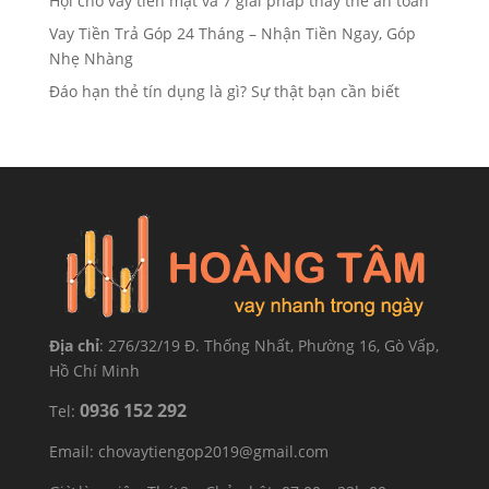
Hội cho vay tiền mặt và 7 giải pháp thay thế an toàn
Vay Tiền Trả Góp 24 Tháng – Nhận Tiền Ngay, Góp
Nhẹ Nhàng
Đáo hạn thẻ tín dụng là gì? Sự thật bạn cần biết
Địa chỉ
: 276/32/19 Đ. Thống Nhất, Phường 16, Gò Vấp,
Hồ Chí Minh
0936 152 292
Tel:
Email: chovaytiengop2019@gmail.com