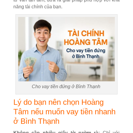
năng tài chính của bạn.
Cho vay tiền đứng ở Bình Thạnh
Lý do bạn nên chọn Hoàng
Tâm nếu muốn vay tiền nhanh
ở Bình Thạnh
Không cần nhiều giấy tờ rườm rà:
Chỉ với