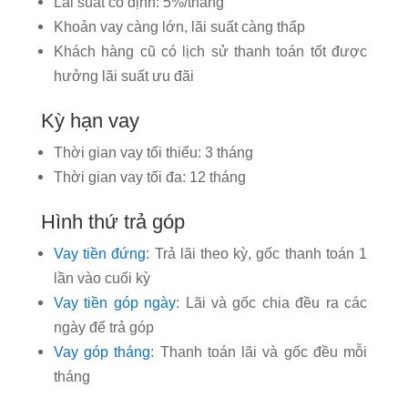
Lãi suất cố định: 5%/tháng
Khoản vay càng lớn, lãi suất càng thấp
Khách hàng cũ có lịch sử thanh toán tốt được
hưởng lãi suất ưu đãi
Kỳ hạn vay
Thời gian vay tối thiểu: 3 tháng
Thời gian vay tối đa: 12 tháng
Hình thứ trả góp
Vay tiền đứng
: Trả lãi theo kỳ, gốc thanh toán 1
lần vào cuối kỳ
Vay tiền góp ngày
: Lãi và gốc chia đều ra các
ngày để trả góp
Vay góp tháng
: Thanh toán lãi và gốc đều mỗi
tháng