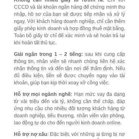
CCCD và tài khoản ngân hàng để chứng minh thu
nhập, hồ sơ của bạn sẽ được tiếp nhận và xử lý
ngay. Với khách hàng doanh nghiệp, chỉ cần thêm
giấy phép kinh doanh và hợp đồng thuê mặt bằng.
Toàn bộ giấy tờ chỉ để xác minh và sẽ hoàn trả lại
khi hoàn tất thủ tục.
Giải ngân trong 1 – 2 tiếng:
sau khi cung cấp
thông tin, nhân viên sẽ nhanh chóng liên hệ xác
nhận thông tin và đến tận nơi để thẩm định. Nếu
đủ điều kiện, tiền sẽ được chuyển ngay vào tài
khoản, giúp bạn kịp thời xoay xở công việc.
Hỗ trợ mọi ngành nghề:
Hạn mức vay đa dạng
từ vài triệu đến vài tỷ, không cần thế chấp, đáp
ứng nhu cầu cho nhiều đôi tượng khách hàng từ
doanh nghiệp, tiểu thương, nhân viên văn phòng,
lao động tự do cho đến người kinh doanh online.
Hỗ trợ nợ xấu
: Đặc biệt, với những ai từng bị nợ